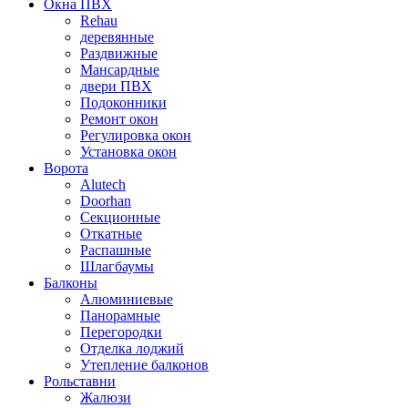
Окна ПВХ
Rehau
деревянные
Раздвижные
Мансардные
двери ПВХ
Подоконники
Ремонт окон
Регулировка окон
Установка окон
Ворота
Alutech
Doorhan
Секционные
Откатные
Распашные
Шлагбаумы
Балконы
Алюминиевые
Панорамные
Перегородки
Отделка лоджий
Утепление балконов
Рольставни
Жалюзи